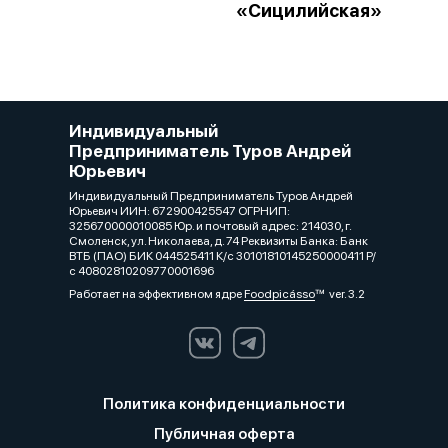
«Сицилийская»
Индивидуальный
Предприниматель Туров Андрей
Юрьевич
Индивидуальный Предприниматель Туров Андрей
Юрьевич ИИН: 672900425547 ОГРНИП:
325670000010085 Юр. и почтовый адрес: 214030, г.
Смоленск, ул. Николаева, д. 74 Реквизиты Банка: Банк
ВТБ (ПАО) БИК 044525411 К/с 30101810145250000411 Р/
с 40802810209770001696
Работает на эффективном ядре
Foodpicásso
ver. 3.2
Политика конфиденциальности
Публичная оферта