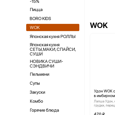
-15%
Пицца
BORO KIDS
WOK
WOK
Японская кухня РОЛЛЫ
Японская кухня
СЕТЫ,МАКИ, СПАЙСИ,
СУШИ
НОВИКА СУШИ-
СЭНДВИЧИ
Пельмени
Супы
Удон WOK с
Закуски
в имбирном
Комбо
Лапша Удон, 
грудки, перец
Горячие блюда
стручковая фа
зеленый, ори
470 ₽