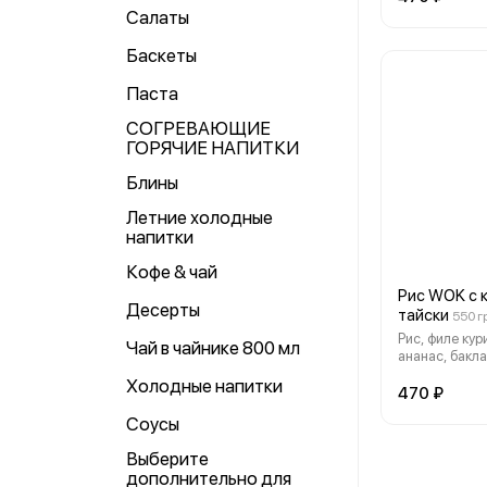
соусы, арахис
Салаты
жареный.
Баскеты
Паста
СОГРЕВАЮЩИЕ
ГОРЯЧИЕ НАПИТКИ
Блины
Летние холодные
напитки
Кофе & чай
Рис WOK с 
Десерты
тайски
550 г
Рис, филе кур
Чай в чайнике 800 мл
ананас, бакл
болгарский, 
Холодные напитки
Черри, ориги
470 ₽
лук зеленый, 
Соусы
Выберите
дополнительно для