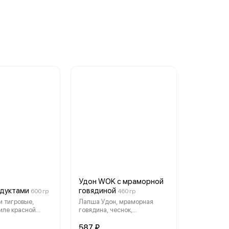
Удон WOK с мраморной
дуктами
говядиной
600 гр
460 гр
и тигровые,
Лапша Удон, мраморная
иле красной
говядина, чеснок,
 в створках,
шампиньоны, оригинальные
рский, брокколи,
соусы, помидоры Черри, лук
587 ₽