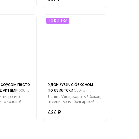
е соусы, лук
зеленый, арахис, кунжут
за, глазунья.
НОВИНКА
 соусом песто
Удон WOK с беконом
дуктами
по азиатски
500 гр
550 гр
и тигровые,
Лапша Удон, жареный бекон,
иле красной
шампиньоны, болгарский
 в створках, соус
перец, капуста кимчи,
инальные соусы,
морковь по-корейски,
424 ₽
 кинза.
красный лук, оригинальные
соусы, лук зеленый,
петрушка, кунжут.