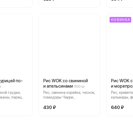
, кунжут
кинза.
оригинальны
зеленый, кин
НОВИНКА
курицей по-
Рис WOK со свининой
Рис WOK с
и апельсинами
и морепро
р
500 гр
иной грудки,
Рис, свинина корейка, чеснок,
Рис, креветк
ажаны, перец
помидоры Черри,
кальмары, ф
помидоры
оригинальные соусы, лук
рыбы, мидии
нальные соусы,
зеленый, перец чили, кунжут,
песто, ориг
430 ₽
640 ₽
арахис, кинза
апельсины.
лук зеленый,