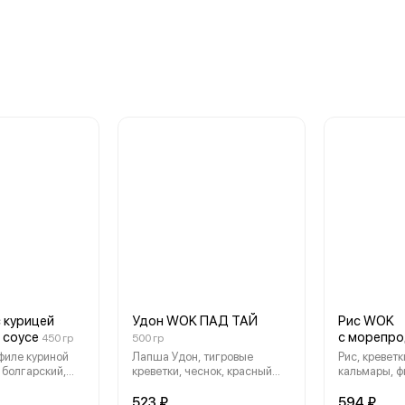
 курицей
Удон WOK ПАД ТАЙ
Рис WOK
 соусе
с морепро
450 гр
500 гр
филе куриной
Лапша Удон, тигровые
Рис, креветк
 болгарский,
креветки, чеснок, красный
кальмары, ф
соль, лук
лук, тофу, оригинальные
рыбы, мидии
гинальные
соусы, лук зеленый, арахис,
перец болга
523 ₽
594 ₽