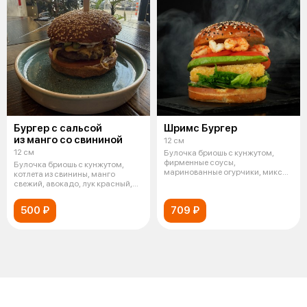
Бургер с сальсой
Шримс Бургер
из манго со свининой
12 см
12 см
Булочка бриошь с кунжутом,
фирменные соусы,
Булочка бриошь с кунжутом,
маринованные огурчики, микс
котлета из свинины, манго
салатов, сыр фри,
свежий, авокадо, лук красный,
сыр Че
500 ₽
709 ₽