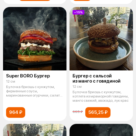
−15%
Super BORO Бургер
Бургер с сальсой
из манго с говядиной
12 см
12 см
Булочка бриошь с кунжутом,
фирменные соусы,
Булочка бриошь с кунжутом,
маринованные огурчики, салат
котлета из мраморной говядины,
руккола, двойная
манго свежий, авокадо, лук крас
964 ₽
565,25 ₽
665 ₽