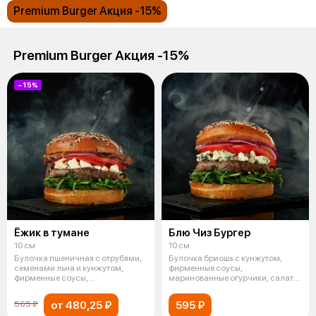
Premium Burger Акция -15%
Premium Burger Акция -15%
−15%
Ёжик в тумане
Блю Чиз Бургер
10 см
10 см
Булочка пшеничная с отрубями,
Булочка бриошь с кунжутом,
семенами льна и кунжутом,
фирменные соусы,
фирменные соусы,
маринованные огурчики, салат
маринованные огур
руккола, мраморн
от 480,25 ₽
595 ₽
565 ₽