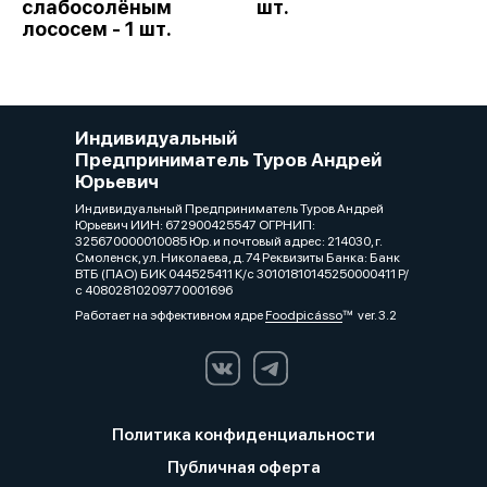
слабосолёным
шт.
лососем - 1 шт.
Индивидуальный
Предприниматель Туров Андрей
Юрьевич
Индивидуальный Предприниматель Туров Андрей
Юрьевич ИИН: 672900425547 ОГРНИП:
325670000010085 Юр. и почтовый адрес: 214030, г.
Смоленск, ул. Николаева, д. 74 Реквизиты Банка: Банк
ВТБ (ПАО) БИК 044525411 К/с 30101810145250000411 Р/
с 40802810209770001696
Работает на эффективном ядре
Foodpicásso
ver. 3.2
Политика конфиденциальности
Публичная оферта