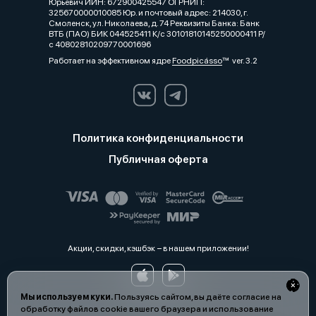
Юрьевич ИИН: 672900425547 ОГРНИП:
325670000010085 Юр. и почтовый адрес: 214030, г.
Смоленск, ул. Николаева, д. 74 Реквизиты Банка: Банк
ВТБ (ПАО) БИК 044525411 К/с 30101810145250000411 Р/
с 40802810209770001696
Работает на эффективном ядре
Foodpicásso
ver. 3.2
Политика конфиденциальности
Публичная оферта
Акции, скидки, кэшбэк − в нашем приложении!
Мы используем куки.
Пользуясь сайтом, вы даёте согласие на
обработку файлов cookie вашего браузера и использование