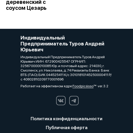
деревенский с
соусом Цезарь
Индивидуальный
Предприниматель Туров Андрей
Юрьевич
Индивидуальный Предприниматель Туров Андрей
Юрьевич ИИН: 672900425547 ОГРНИП:
325670000010085 Юр. и почтовый адрес: 214030, г.
Смоленск, ул. Николаева, д. 74 Реквизиты Банка: Банк
ВТБ (ПАО) БИК 044525411 К/с 30101810145250000411 Р/
с 40802810209770001696
Работает на эффективном ядре
Foodpicásso
ver. 3.2
Политика конфиденциальности
Публичная оферта