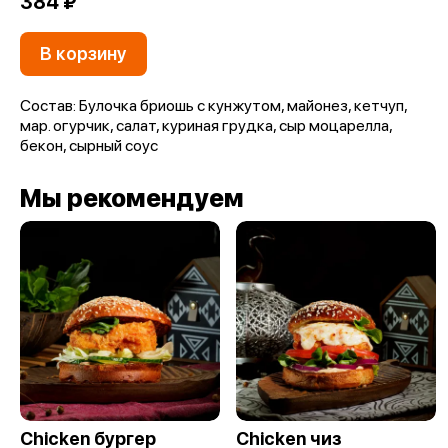
384 ₽
В корзину
Состав: Булочка бриошь с кунжутом, майонез, кетчуп,
мар. огурчик, салат, куриная грудка, сыр моцарелла,
бекон, сырный соус
Мы рекомендуем
Chicken бургер
Chicken чиз