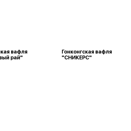
ская вафля
Гонконгская вафля
вый рай"
"СНИКЕРС"