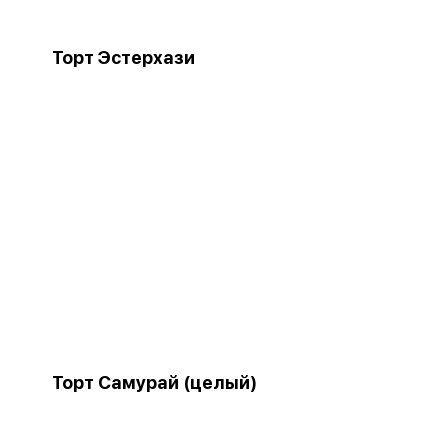
ы
Торт Эстерхази
Торт Самурай (целый)