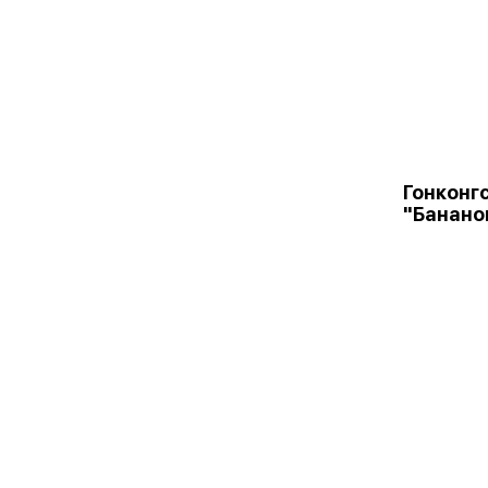
Гонконг
"Банано