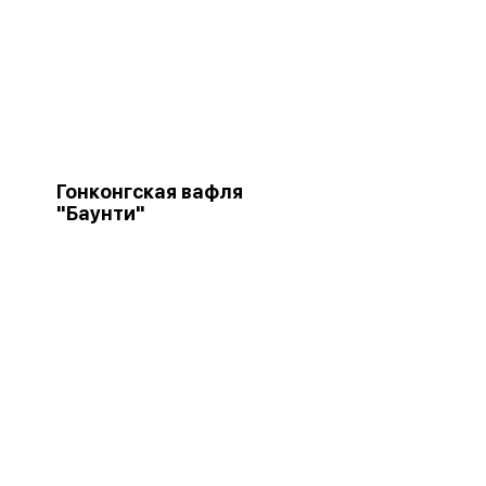
Гонконгская вафля
"Баунти"