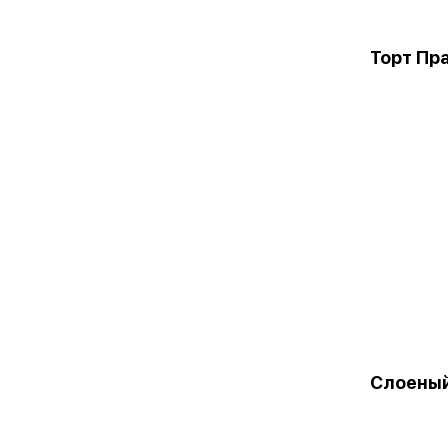
Торт Пр
Слоеный