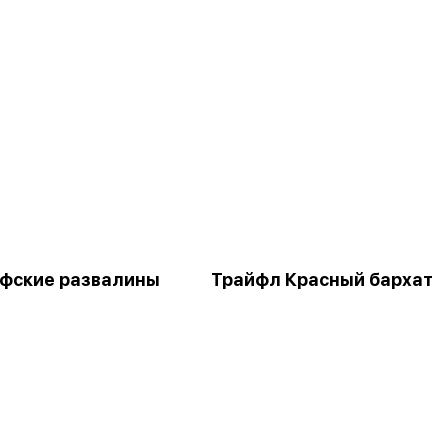
афские развалины
Трайфл Красный бархат