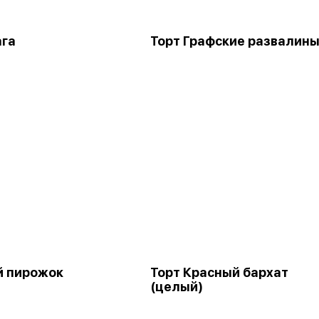
ага
Торт Графские развалин
 пирожок
Торт Красный бархат
(целый)